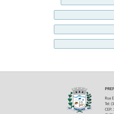
PRE
Rua E
Tel: 
CEP: 