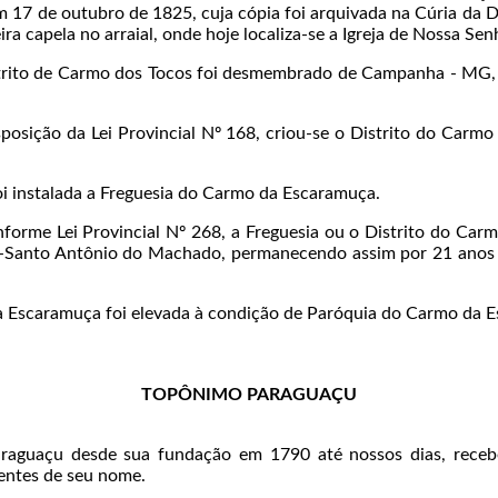
a em 17 de outubro de 1825, cuja cópia foi arquivada na Cúria 
ira capela no arraial, onde hoje localiza-se a Igreja de Nossa Se
trito de Carmo dos Tocos foi desmembrado de Campanha - MG, 
osição da Lei Provincial Nº 168, criou-se o Distrito do Carm
oi instalada a Freguesia do Carmo da Escaramuça.
orme Lei Provincial Nº 268, a Freguesia ou o Distrito do C
-Santo Antônio do Machado, permanecendo assim por 21 anos 
 Escaramuça foi elevada à condição de Paróquia do Carmo da E
TOPÔNIMO PARAGUAÇU
raguaçu desde sua fundação em 1790 até nossos dias, rece
rentes de seu nome.