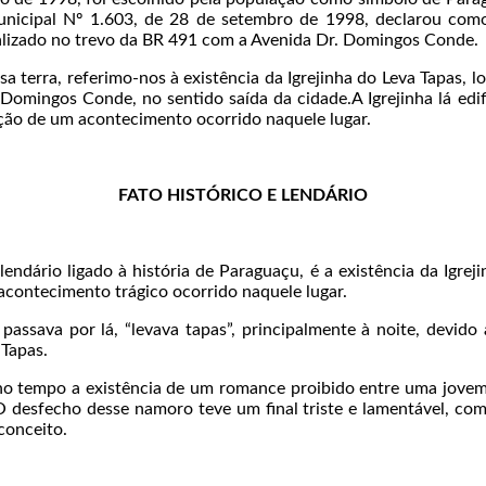
Municipal Nº 1.603, de 28 de setembro de 1998, declarou com
izado no trevo da BR 491 com a Avenida Dr. Domingos Conde.
sa terra, referimo-nos à existência da Igrejinha do Leva Tapas, l
Domingos Conde, no sentido saída da cidade.A Igrejinha lá edifi
ção de um acontecimento ocorrido naquele lugar.
FATO HISTÓRICO E LENDÁRIO
endário ligado à história de Paraguaçu, é a existência da Igrej
contecimento trágico ocorrido naquele lugar.
ssava por lá, “levava tapas”, principalmente à noite, devido 
Tapas.
e no tempo a existência de um romance proibido entre uma jove
 desfecho desse namoro teve um final triste e lamentável, co
conceito.