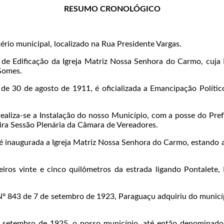
RESUMO CRONOLÓGICO
ério municipal, localizado na Rua Presidente Vargas.
de Edificação da Igreja Matriz Nossa Senhora do Carmo, cuja 
Gomes.
 de 30 de agosto de 1911, é oficializada a Emancipação Políti
ealiza-se a Instalação do nosso Município, com a posse do Pref
eira Sessão Plenária da Câmara de Vereadores.
 é inaugurada a Igreja Matriz Nossa Senhora do Carmo, estando 
iros vinte e cinco quilômetros da estrada ligando Pontalete
Nº 843 de 7 de setembro de 1923, Paraguaçu adquiriu do municíp
 setembro de 1925, o nosso município, até então denominado 