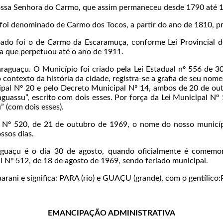
Nossa Senhora do Carmo, que assim permaneceu desde 1790 até 
oi denominado de Carmo dos Tocos, a partir do ano de 1810, p
do foi o de Carmo da Escaramuça, conforme Lei Provincial d
a que perpetuou até o ano de 1911.
araguaçu. O Município foi criado pela Lei Estadual nº 556 de 30
contexto da história da cidade, registra-se a grafia de seu nom
ipal Nº 20 e pelo Decreto Municipal Nº 14, ambos de 20 de ou
raguassu”, escrito com dois esses. Por força da Lei Municipal N
” (com dois esses).
Nº 520, de 21 de outubro de 1969, o nome do nosso municípi
ssos dias.
uaçu é o dia 30 de agosto, quando oficialmente é comemor
 Nº 512, de 18 de agosto de 1969, sendo feriado municipal.
arani e significa: PARA (rio) e GUAÇU (grande), com o gentílico
EMANCIPAÇÃO ADMINISTRATIVA