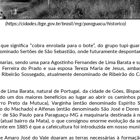
(https://cidades.ibge.gov.br/brasil/mg/paraguacu/historico)
 que significa “cobra enrolada para o bote”, do grupo tupi-gua
nominado Sertões de São Sebastião, onde futuramente despontar
arias, sendo uma para Agostinho Fernandes de Lima Barata e su
Ferreira do Prado e sua esposa Tereza Maria de Jesus, ambas
Ribeirão Sossegado, atualmente denominado de Ribeirão do C
de Lima Barata, natural de Portugal, da cidade de Góes, Bispa
ndo um dos maiores benefícios ao lugar ao abrir os caminhos 
o Preto da Mutuca), Varginha (então denominado Espírito 
 do Machado) e Alfenas (então denominado São José e Dores d
rtar de São Paulo para Paraguaçu-MG a maquinaria destinada 
(atual bairro da Mata), o que consignou enorme evolução da se
nte em 1885 é que a cafeicultura foi introduzida em nosso muni
e Amaro José do Vale doaram as terras necessárias à formaçã