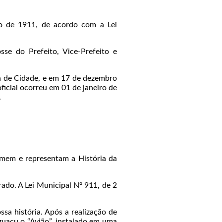
to de 1911, de acordo com a Lei
se do Prefeito, Vice-Prefeito e
ia de Cidade, e em 17 de dezembro
ficial ocorreu em 01 de janeiro de
.
umem e representam a História da
ado. A Lei Municipal Nº 911, de 2
a história. Após a realização de
guaçu o “Avião”, instalado em uma