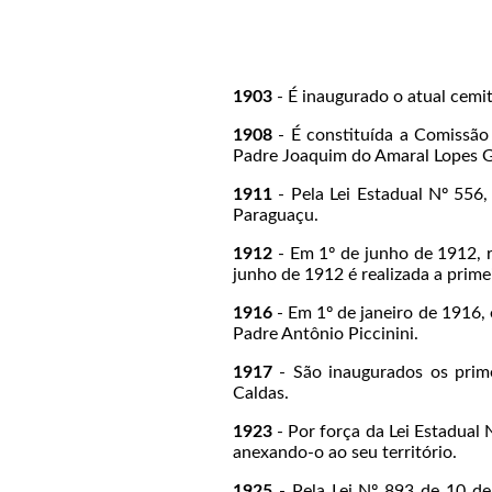
1903
- É inaugurado o atual cemit
1908
- É constituída a Comissão 
Padre Joaquim do Amaral Lopes 
1911
- Pela Lei Estadual Nº 556,
Paraguaçu.
1912
- Em 1º de junho de 1912, r
junho de 1912 é realizada a prim
1916
- Em 1º de janeiro de 1916,
Padre Antônio Piccinini.
1917
- São inaugurados os prime
Caldas.
1923
- Por força da Lei Estadual 
anexando-o ao seu território.
1925
- Pela Lei Nº 893 de 10 de