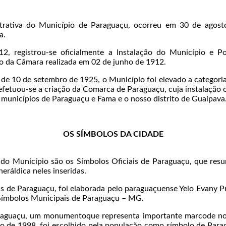
trativa do Município de Paraguaçu, ocorreu em 30 de agos
a.
, registrou-se oficialmente a Instalação do Município e Pos
o da Câmara realizada em 02 de junho de 1912.
, de 10 de setembro de 1925, o Município foi elevado a categor
 efetuou-se a criação da Comarca de Paraguaçu, cuja instalação o
municípios de Paraguaçu e Fama e o nosso distrito de Guaipava
OS SÍMBOLOS DA CIDADE
do Município são os Símbolos Oficiais de Paraguaçu, que res
eráldica neles inseridas.
s de Paraguaçu, foi elaborada pelo paraguaçuense Yelo Evany Pr
 Símbolos Municipais de Paraguaçu – MG.
aguaçu, um monumentoque representa importante marcode noss
o de 1998, foi escolhido pela população como símbolo de Para