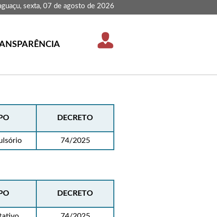
aguaçu, sexta, 07 de agosto de 2026
ANSPARÊNCIA
PO
DECRETO
lsório
74/2025
PO
DECRETO
tativo
74/2025