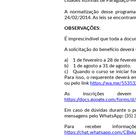
cidades vizinhas de Paraguaçu-M
A normatização desse programa
24/02/2014. As leis se encontram 
OBSERVAÇÕES
:
É imprescindível que toda a docum
A solicitação do benefício deverá 
a) 1 de fevereiro a 28 de feverei
b) 1 de agosto a 31 de agosto.
c) Quando o curso se iniciar for
Para isso, o requerente deverá 
ou pelo link
https://wa.me/5535
As inscrições devem
https://docs.google.com/for
Em caso de dúvidas durante o pr
mensagens pelo WhatsApp: (35) 
Para receber informa
https://chat.whatsapp.com/CB