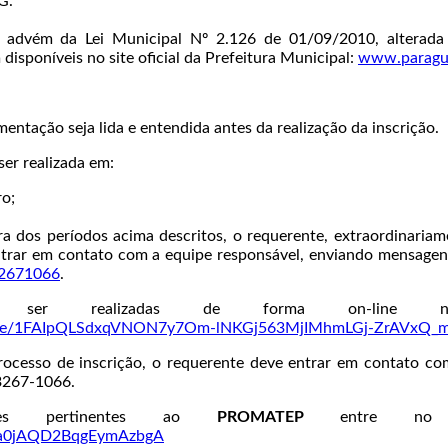
G.
 advém da Lei Municipal Nº 2.126 de 01/09/2010, alterada 
disponíveis no site oficial da Prefeitura Municipal:
www.paragua
entação seja lida e entendida antes da realização da inscrição.
ser realizada em:
ro;
a dos períodos acima descritos, o requerente, extraordinariam
entrar em contato com a equipe responsável, enviando mensag
32671066
.
 ser realizadas de forma on-line no 
ms/d/e/1FAIpQLSdxqVNON7y7Om-lNKGj563MjIMhmLGj-ZrAVxQ_
ocesso de inscrição, o requerente deve entrar em contato co
3267-1066.
ções pertinentes ao
PROMATEP
entre no G
xka0jAQD2BqgEymAzbgA